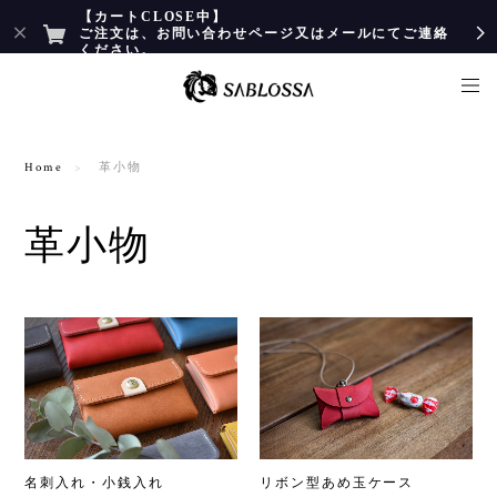
【カートCLOSE中】
ご注文は、お問い合わせページ又はメールにてご連絡
ください。
Home
革小物
革小物
名刺入れ・小銭入れ
リボン型あめ玉ケース