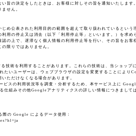
ない旨の決定をしたときは、お客様に対しその旨を通知いたします
りません。
かじめ公表された利用目的の範囲を超えて取り扱われているという
の利用の停止又は消去（以下「利用停止等」といいます。）を求め
確認の上で、遅滞なく個人情報の利用停止等を行い、その旨をお客
この限りではありません。
に類する技術を利用することがあります。これらの技術は、当ショッ
されたいユーザーは、ウェブブラウザの設定を変更することによりCoo
用いただけなくなる場合があります。
スの利用状況等を調査・分析するため、本サービス上に Google L
れる仕組みその他Googleアナリティクスの詳しい情報につきまし
際の Google によるデータ使用：
tes?hl=ja