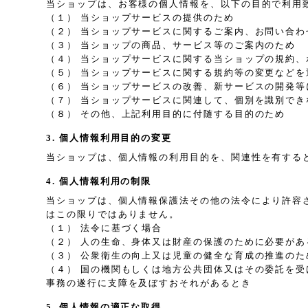
当ショップは、お客様の個人情報を、以下の目的で利用
（１） 当ショップサービスの提供のため
（２） 当ショップサービスに関するご案内、お問い合わ
（３） 当ショップの商品、サービス等のご案内のため
（４） 当ショップサービスに関する当ショップの規約
（５） 当ショップサービスに関する規約等の変更などを
（６） 当ショップサービスの改善、新サービスの開発等
（７） 当ショップサービスに関連して、個別を識別で
（８） その他、上記利用目的に付随する目的のため
3. 個人情報利用目的の変更
当ショップは、個人情報の利用目的を、関連性を有する
4. 個人情報利用の制限
当ショップは、個人情報保護法その他の法令により許容
はこの限りではありません。
（１） 法令に基づく場合
（２） 人の生命、身体又は財産の保護のために必要が
（３） 公衆衛生の向上又は児童の健全な育成の推進の
（４） 国の機関もしくは地方公共団体又はその委託を
事務の遂行に支障を及ぼすおそれがあるとき
5. 個人情報の適正な取得