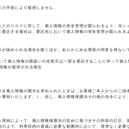
正の手段により取得しません。
などのリスクに対して、個人情報の安全管理が図られるよう、当シ
を委託する場合は、委託先において個人情報の安全管理が図られる
示が認められる場合を除くほか、あらかじめお客様の同意を得ない
おいて個人情報の取扱いの全部又は一部を委託することに伴って個人
情報が提供される場合
づき個人情報の開示を求められたときは、お客様ご本人からのご請
を通知いたします。）。但し、個人情報保護法その他の法令により
う理由によって、個人情報保護法の定めに基づきその内容の訂正、
認の上で、利用目的の達成に必要な範囲内において、遅滞なく必要